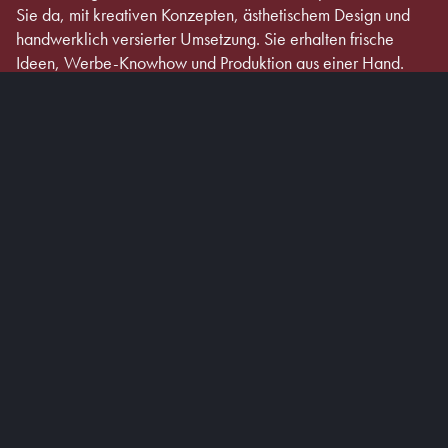
Sie da, mit kreativen Konzepten, ästhetischem Design und
handwerklich versierter Umsetzung. Sie erhalten frische
Ideen, Werbe-Knowhow und Produktion aus einer Hand.
Seit drei Generationen ist unser Team für unsere Kunden
aktiv – individuell, zuverlässig, lösungsorientiert!